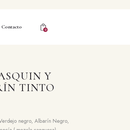
Contacto
0
ASQUIN Y
RÍN TINTO
erdejo negro, Albarín Negro,
encía.( mezcla canguesa)