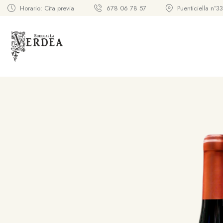
Horario: Cita previa
678 06 78 57
Puenticiella nº3