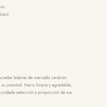
ino
9463
unciadas laderas de marcado carácter
 su juventud. Nariz limpia y agradable,
a cuidada selección y proporción de sus