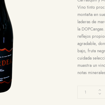
Vino tinto pro
montaña en sue
laderas de mar
la DOPCangas. 
reflejos propio
agradable, don
bajo, fruta neg
cuidada selecc
muestra un vin
notas minerales