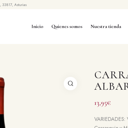
3, 33817, Asturias
Inicio
Quienes somos
Nuestra tienda
CARR
ALBA
13,95
€
VARIEDADES: V
Carrasquin y M