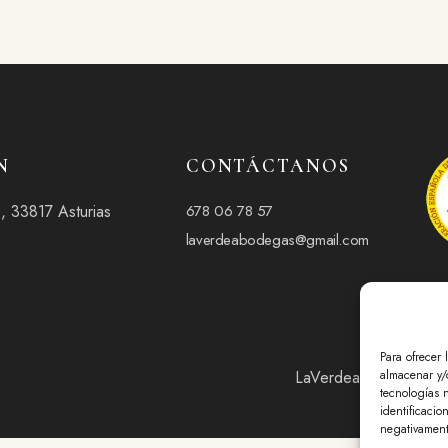
N
CONTÁCTANOS
678 06 78 57
3, 33817 Asturias
laverdeabodegas@gmail.com
Para ofrecer 
almacenar y/o
LaVerdea©
Todos los 
tecnologías 
identificacio
negativamente